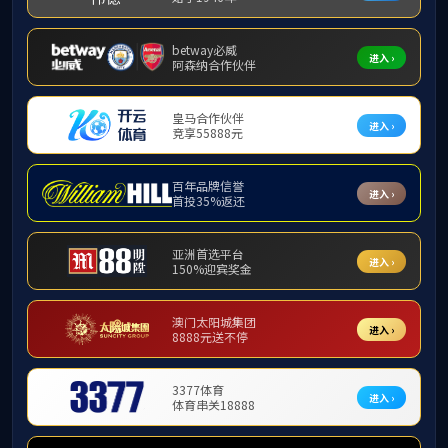
公司简讯
新闻中心
携手共
>
公司简讯
公告公示
行业动态
7月
源浙江分
人事信息
在洽
全省高质
喻旭
扫一扫
以及综合
必赢亚州242.net官方
微信