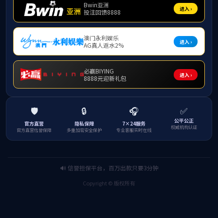
扫一扫
必赢亚州242.net官方
微信
友情链接
集团网站
扫一扫
必赢亚州242.net官方微信