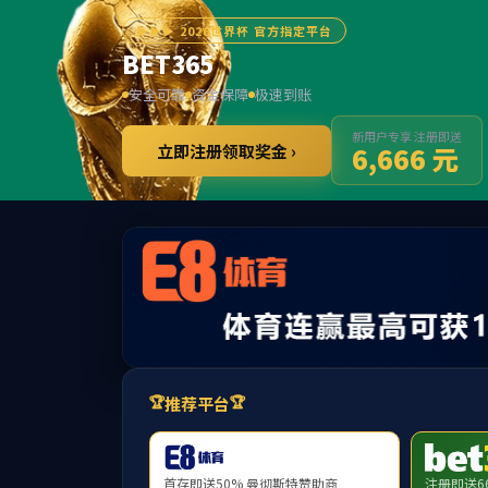
亚洲
首页
公司概况
新闻中心
党群建设
242
行业动态
新闻中心