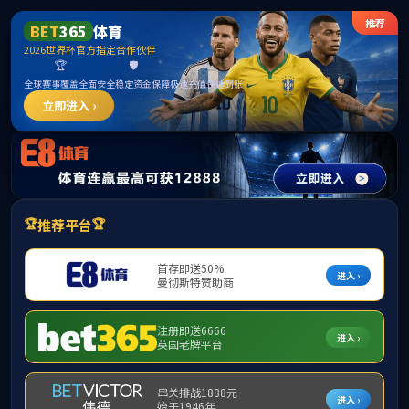
亚洲•242net必赢(BWIN)官方网站-Official
Website
首页
公司概况
新闻中心
党群建设
242