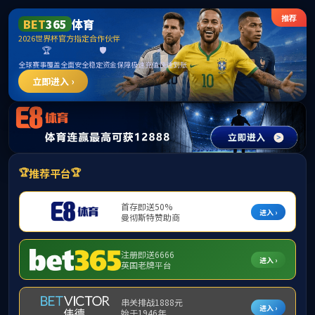
亚洲•242net必赢(BWIN)官方网站-Official
Website
首页
公司概况
新闻中心
党群建设
242