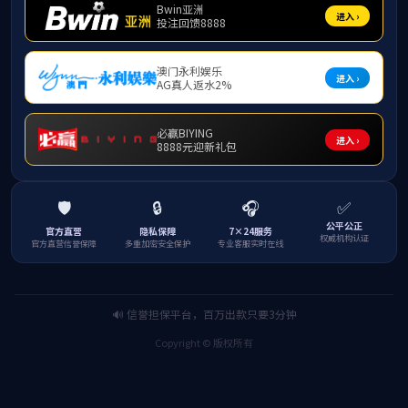
友情链接
集团网站
扫一扫
必赢亚州242.net官方微信